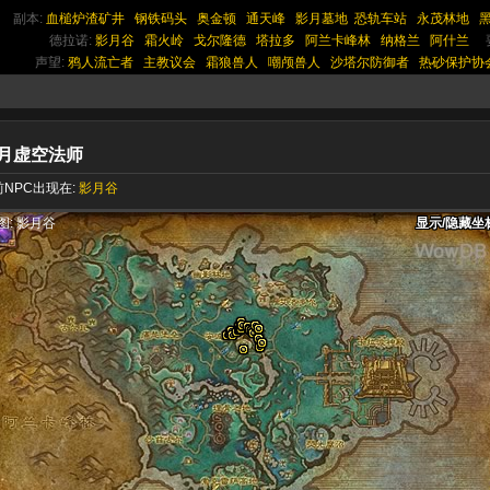
副本:
血槌炉渣矿井
钢铁码头
奥金顿
通天峰
影月墓地
恐轨车站
永茂林地
德拉诺:
影月谷
霜火岭
戈尔隆德
塔拉多
阿兰卡峰林
纳格兰
阿什兰
声望:
鸦人流亡者
主教议会
霜狼兽人
嘲颅兽人
沙塔尔防御者
热砂保护协
月虚空法师
NPC出现在:
影月谷
显示/隐藏坐
显示/隐藏坐
显示/隐藏坐
图: 影月谷
显示/隐藏坐
显示/隐藏坐
显示/隐藏坐
显示/隐藏坐
显示/隐藏坐
显示/隐藏坐