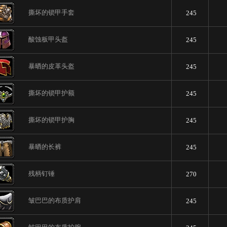
撕坏的锁甲手套
245
酸蚀板甲头盔
245
暴晒的皮革头盔
245
撕坏的锁甲护额
245
撕坏的锁甲护胸
245
暴晒的长裤
245
残柄钉锤
270
皱巴巴的布质护肩
245