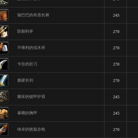
皱巴巴的布质长裤
245
防裂利斧
270
不锋利的伐木斧
270
卡住的折刀
270
脆硬长剑
270
撕坏的锁甲护肩
245
暴晒的胸甲
245
纳卓的犹疑步枪
270