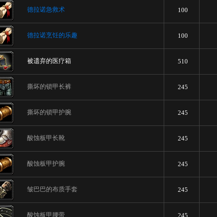
德拉诺急救术
100
德拉诺烹饪的乐趣
100
被遗弃的医疗箱
510
撕坏的锁甲长裤
245
撕坏的锁甲护腕
245
酸蚀板甲长靴
245
酸蚀板甲护腕
245
皱巴巴的布质手套
245
酸蚀板甲腰带
245