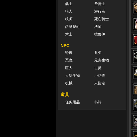
战士
圣骑士
猎人
潜行者
牧师
死亡骑士
萨满祭司
法师
术士
德鲁伊
NPC
野兽
龙类
恶魔
元素生物
巨人
亡灵
人型生物
小动物
机械
未指定
道具
任务用品
书籍