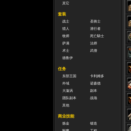
其它
套装
战士
圣骑士
猎人
潜行者
牧师
死亡騎士
萨满
法师
术士
武僧
德鲁伊
任务
东部王国
卡利姆多
外域
诺森德
大漩涡
副本
团队副本
战场
其他
商业技能
炼金
锻造
附魔
工程