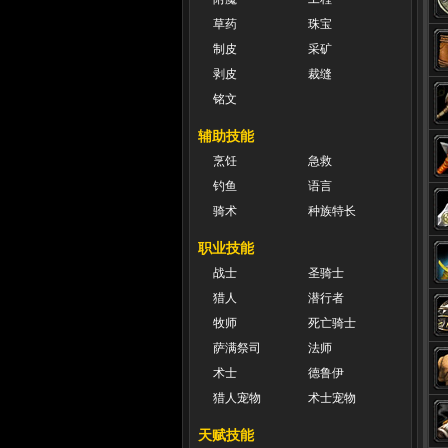
草药
珠宝
制皮
采矿
剥皮
裁缝
铭文
辅助技能
烹饪
急救
钓鱼
语言
骑术
种族特长
职业技能
战士
圣骑士
猎人
潜行者
牧师
死亡骑士
萨满祭司
法师
术士
德鲁伊
猎人宠物
术士宠物
天赋技能