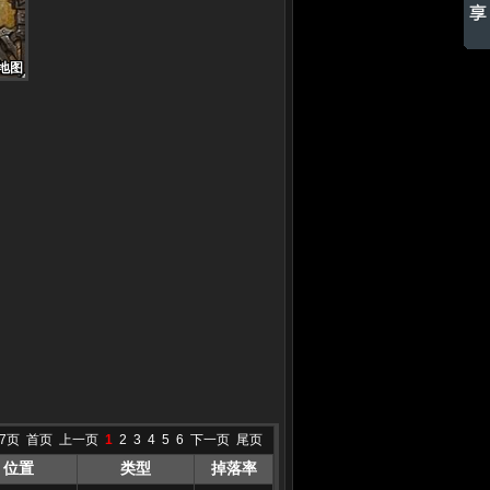
地图
地图
地图
地图
地图
地图
地图
地图
地图
7页
首页
上一页
1
2
3
4
5
6
下一页
尾页
位置
类型
掉落率