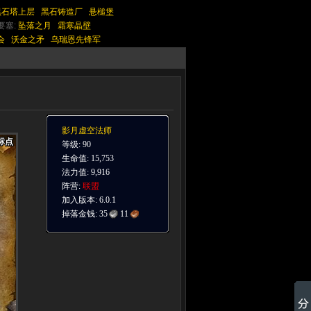
黑石塔上层
黑石铸造厂
悬槌堡
要塞:
坠落之月
霜寒晶壁
会
沃金之矛
乌瑞恩先锋军
影月虚空法师
标点
标点
标点
标点
标点
标点
标点
标点
标点
等级: 90
生命值: 15,753
法力值: 9,916
阵营:
联盟
加入版本: 6.0.1
掉落金钱:
35
11