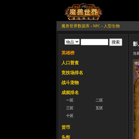
魔兽世界数据库
-
NPC
-
人型生物
影
英雄榜
当前
人口普查
地
竞技场排名
战斗宠物
成就排名
一区
二区
三区
五区
十区
货币
头衔