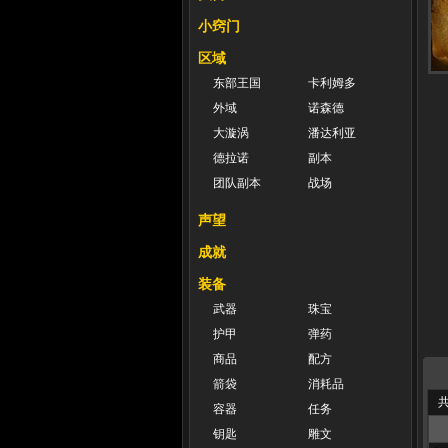
小窍门
区域
东部王国
卡利姆多
外域
诺森德
大漩涡
潘达利亚
德拉诺
副本
团队副本
战场
声望
成就
装备
武器
珠宝
护甲
弹药
商品
配方
箭袋
消耗品
共
容器
任务
钥匙
雕文