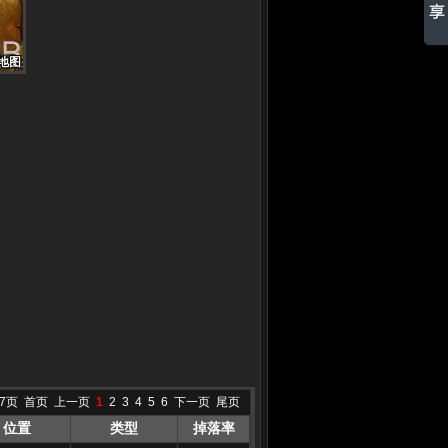
地图
地图
地图
地图
地图
地图
地图
地图
地图
7页
首页
上一页
1
2
3
4
5
6
下一页
尾页
位置
类型
掉落率