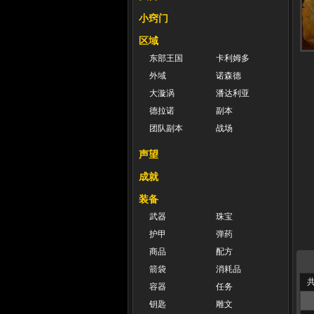
小窍门
区域
东部王国
卡利姆多
外域
诺森德
大漩涡
潘达利亚
德拉诺
副本
团队副本
战场
声望
成就
装备
武器
珠宝
护甲
弹药
商品
配方
箭袋
消耗品
共
容器
任务
钥匙
雕文