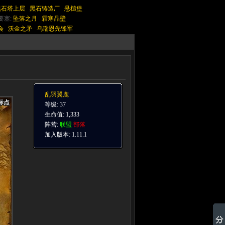
黑石塔上层
黑石铸造厂
悬槌堡
要塞:
坠落之月
霜寒晶壁
会
沃金之矛
乌瑞恩先锋军
乱羽翼鹿
标点
标点
标点
标点
标点
标点
标点
标点
标点
等级: 37
生命值: 1,333
阵营:
联盟
部落
加入版本: 1.11.1