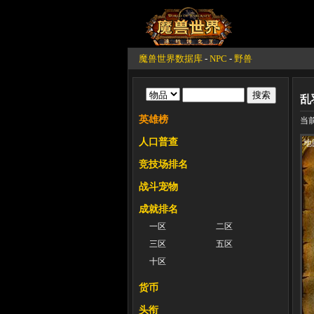
魔兽世界数据库
-
NPC
-
野兽
乱
英雄榜
当前
人口普查
地
竞技场排名
战斗宠物
成就排名
一区
二区
三区
五区
十区
货币
头衔