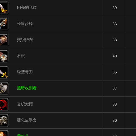
闪亮的飞镖
39
长筒步枪
33
交织护腕
38
石棍
40
轻型弯刀
36
黑暗收割者
37
交织兜帽
33
硬化皮手套
36