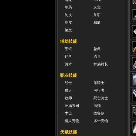
草药
珠宝
制皮
采矿
剥皮
裁缝
铭文
辅助技能
烹饪
急救
钓鱼
语言
骑术
种族特长
职业技能
战士
圣骑士
猎人
潜行者
牧师
死亡骑士
萨满祭司
法师
术士
德鲁伊
猎人宠物
术士宠物
天赋技能