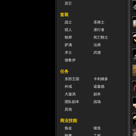
其它
套装
战士
圣骑士
猎人
潜行者
牧师
死亡騎士
萨满
法师
术士
武僧
德鲁伊
任务
东部王国
卡利姆多
外域
诺森德
大漩涡
副本
团队副本
战场
其他
商业技能
炼金
锻造
附魔
工程