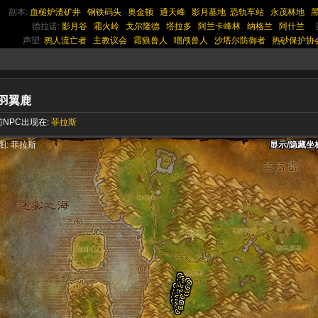
副本:
血槌炉渣矿井
钢铁码头
奥金顿
通天峰
影月墓地
恐轨车站
永茂林地
德拉诺:
影月谷
霜火岭
戈尔隆德
塔拉多
阿兰卡峰林
纳格兰
阿什兰
声望:
鸦人流亡者
主教议会
霜狼兽人
嘲颅兽人
沙塔尔防御者
热砂保护协
羽翼鹿
NPC出现在:
菲拉斯
显示/隐藏坐
显示/隐藏坐
显示/隐藏坐
图: 菲拉斯
显示/隐藏坐
显示/隐藏坐
显示/隐藏坐
显示/隐藏坐
显示/隐藏坐
显示/隐藏坐