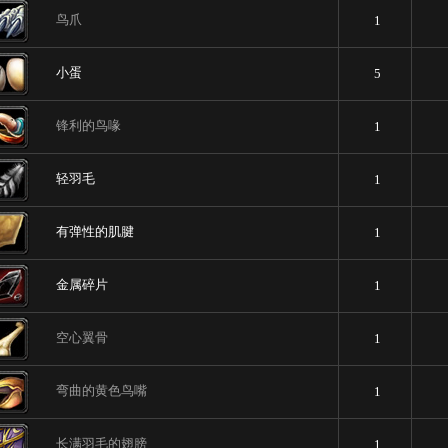
鸟爪
1
小蛋
5
锋利的鸟喙
1
轻羽毛
1
有弹性的肌腱
1
金属碎片
1
空心翼骨
1
弯曲的黄色鸟嘴
1
长满羽毛的翅膀
1