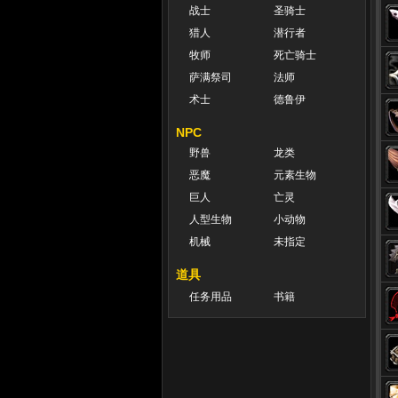
战士
圣骑士
猎人
潜行者
牧师
死亡骑士
萨满祭司
法师
术士
德鲁伊
NPC
野兽
龙类
恶魔
元素生物
巨人
亡灵
人型生物
小动物
机械
未指定
道具
任务用品
书籍