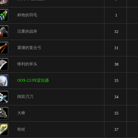
鲜艳的羽毛
1
沉重的战斧
32
紧绷的复合弓
31
锋利的斧头
38
OOX-22/FE定位器
35
阔双刃刀
34
大棒
35
铁杖
37