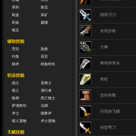
草药
珠宝
阔双刃刀
制皮
采矿
剥皮
裁缝
铭文
长筒步枪
辅助技能
大棒
烹饪
急救
钓鱼
语言
锋利的斧头
骑术
种族特长
职业技能
铁杖
战士
圣骑士
猎人
潜行者
交织布靴
牧师
死亡骑士
萨满祭司
法师
闪亮的飞镖
术士
德鲁伊
猎人宠物
术士宠物
轻型弯刀
天赋技能