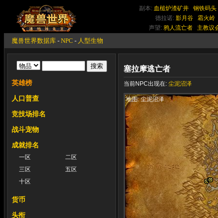
副本:
血槌炉渣矿井
钢铁码头
德拉诺:
影月谷
霜火岭
声望:
鸦人流亡者
主教议
魔兽世界数据库
-
NPC
-
人型生物
塞拉摩逃亡者
英雄榜
当前NPC出现在:
尘泥沼泽
人口普查
地图: 尘泥沼泽
竞技场排名
战斗宠物
成就排名
一区
二区
三区
五区
十区
货币
头衔