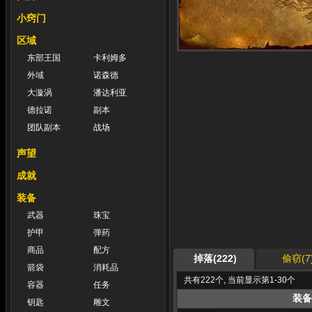
小窍门
区域
东部王国
卡利姆多
外域
诺森德
大漩涡
潘达利亚
德拉诺
副本
团队副本
战场
声望
成就
装备
武器
珠宝
护甲
弹药
商品
配方
掉落(222)
偷窃(7
箭袋
消耗品
共有222个, 当前显示第1-30个
容器
任务
装备
钥匙
雕文