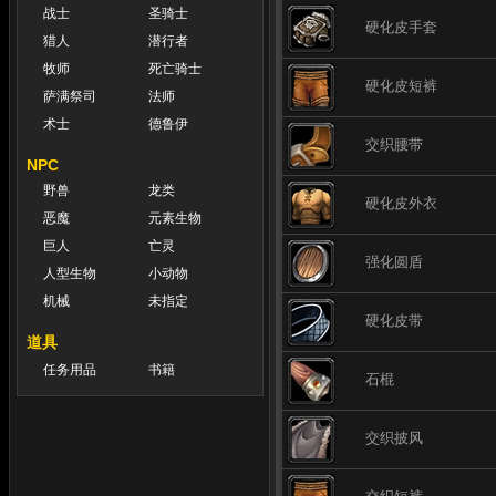
战士
圣骑士
硬化皮手套
猎人
潜行者
牧师
死亡骑士
硬化皮短裤
萨满祭司
法师
术士
德鲁伊
交织腰带
NPC
野兽
龙类
硬化皮外衣
恶魔
元素生物
巨人
亡灵
强化圆盾
人型生物
小动物
机械
未指定
硬化皮带
道具
任务用品
书籍
石棍
交织披风