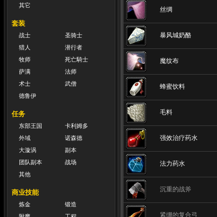
其它
丝绸
套装
暴风城奶酪
战士
圣骑士
猎人
潜行者
牧师
死亡騎士
魔纹布
萨满
法师
术士
武僧
蜂蜜饮料
德鲁伊
毛料
任务
东部王国
卡利姆多
强效治疗药水
外域
诺森德
大漩涡
副本
团队副本
战场
法力药水
其他
沉重的战斧
商业技能
炼金
锻造
紧绷的复合弓
附魔
工程