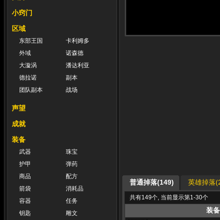
小窍门
区域
东部王国
卡利姆多
外域
诺森德
大漩涡
潘达利亚
德拉诺
副本
团队副本
战场
声望
成就
装备
武器
珠宝
护甲
弹药
商品
配方
普通掉落(149)
英雄掉落(2
箭袋
消耗品
共有149个, 当前显示第1-30个
容器
任务
装备
钥匙
雕文