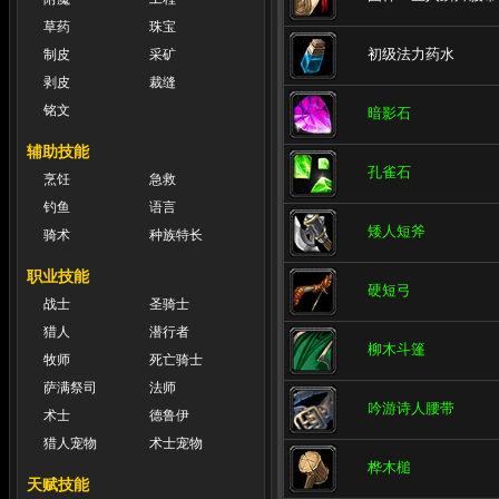
草药
珠宝
初级法力药水
制皮
采矿
剥皮
裁缝
铭文
暗影石
辅助技能
孔雀石
烹饪
急救
钓鱼
语言
矮人短斧
骑术
种族特长
职业技能
硬短弓
战士
圣骑士
猎人
潜行者
柳木斗篷
牧师
死亡骑士
萨满祭司
法师
吟游诗人腰带
术士
德鲁伊
猎人宠物
术士宠物
桦木槌
天赋技能