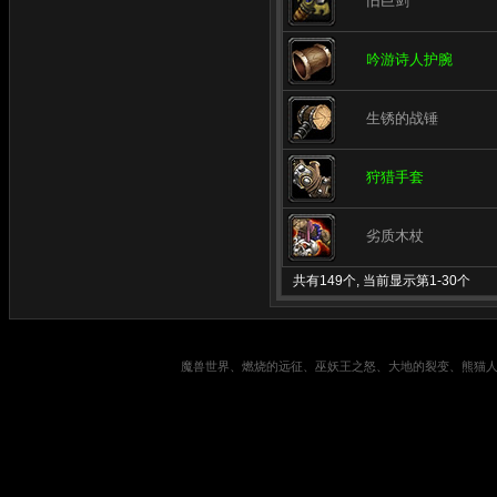
旧巨剑
吟游诗人护腕
生锈的战锤
狩猎手套
劣质木杖
共有149个, 当前显示第1-30个
魔兽世界、燃烧的远征、巫妖王之怒、大地的裂变、熊猫