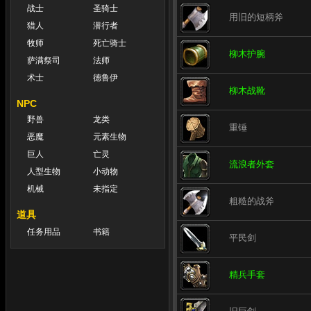
战士
圣骑士
用旧的短柄斧
猎人
潜行者
牧师
死亡骑士
柳木护腕
萨满祭司
法师
术士
德鲁伊
柳木战靴
NPC
野兽
龙类
重锤
恶魔
元素生物
巨人
亡灵
流浪者外套
人型生物
小动物
机械
未指定
粗糙的战斧
道具
任务用品
书籍
平民剑
精兵手套