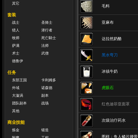
其它
毛料
套装
亚麻布
战士
圣骑士
猎人
潜行者
牧师
死亡騎士
达拉然奶酪
萨满
法师
术士
武僧
黑水弯刀
德鲁伊
冰镇牛奶
任务
东部王国
卡利姆多
虎眼石
外域
诺森德
大漩涡
副本
团队副本
战场
红色迪菲亚面罩
其他
次级治疗药水
商业技能
炼金
锻造
图样：鱼人鳞片腰带
附魔
工程