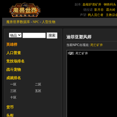
副本:
血槌炉渣矿井
钢铁码头
德拉诺:
影月谷
霜火岭
声望:
鸦人流亡者
主教议
魔兽世界数据库
-
NPC
-
人型生物
迪菲亚塑风师
英雄榜
当前NPC出现在:
死亡矿井
人口普查
地图: 死亡矿井
竞技场排名
战斗宠物
成就排名
一区
二区
三区
五区
十区
货币
头衔