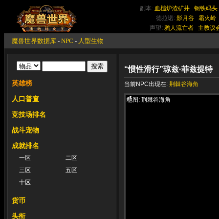
副本:
血槌炉渣矿井
钢铁码头
德拉诺:
影月谷
霜火岭
声望:
鸦人流亡者
主教议
魔兽世界数据库
-
NPC
-
人型生物
“惯性滑行”琼兹·菲兹提特
英雄榜
当前NPC出现在:
荆棘谷海角
人口普查
地图: 荆棘谷海角
竞技场排名
战斗宠物
成就排名
一区
二区
三区
五区
十区
货币
头衔