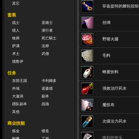
其它
菲兹提特的棘轮扭矩
套装
丝绸
战士
圣骑士
猎人
潜行者
牧师
死亡騎士
野猪火腿
萨满
法师
术士
武僧
毛料
德鲁伊
蜂蜜饮料
任务
东部王国
卡利姆多
强效治疗药水
外域
诺森德
大漩涡
副本
团队副本
战场
魔纹布
其他
次级法力药水
商业技能
炼金
锻造
锋利的斧头
附魔
工程