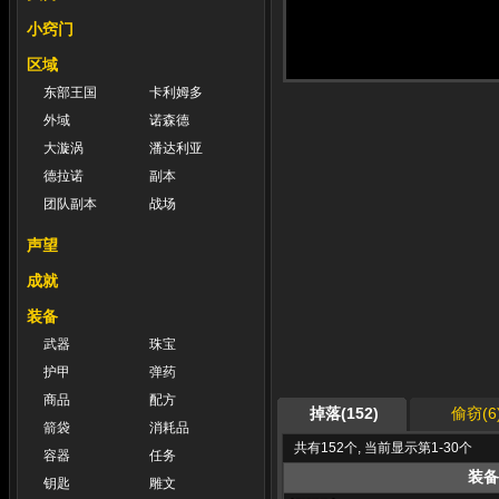
小窍门
区域
东部王国
卡利姆多
外域
诺森德
大漩涡
潘达利亚
德拉诺
副本
团队副本
战场
声望
成就
装备
武器
珠宝
护甲
弹药
商品
配方
掉落(152)
偷窃(6
箭袋
消耗品
共有152个, 当前显示第1-30个
容器
任务
装备
钥匙
雕文