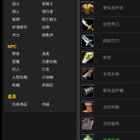
战士
圣骑士
硬化皮外衣
猎人
潜行者
牧师
死亡骑士
轻型弯刀
萨满祭司
法师
术士
德鲁伊
阔双刃刀
NPC
野兽
龙类
铁杖
恶魔
元素生物
巨人
亡灵
长筒步枪
人型生物
小动物
机械
未指定
硬化皮护腕
道具
任务用品
书籍
交织布靴
交织披风