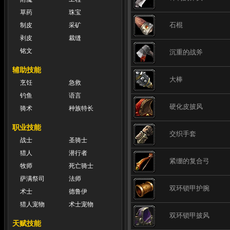
草药
珠宝
石棍
制皮
采矿
剥皮
裁缝
铭文
沉重的战斧
辅助技能
大棒
烹饪
急救
钓鱼
语言
硬化皮披风
骑术
种族特长
职业技能
交织手套
战士
圣骑士
猎人
潜行者
紧绷的复合弓
牧师
死亡骑士
萨满祭司
法师
双环锁甲护腕
术士
德鲁伊
猎人宠物
术士宠物
双环锁甲披风
天赋技能