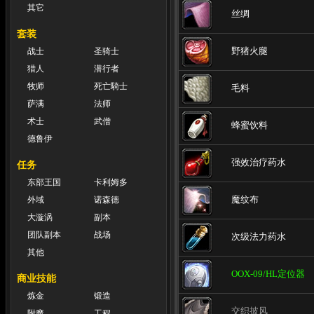
其它
丝绸
套装
野猪火腿
战士
圣骑士
猎人
潜行者
牧师
死亡騎士
毛料
萨满
法师
术士
武僧
蜂蜜饮料
德鲁伊
强效治疗药水
任务
东部王国
卡利姆多
魔纹布
外域
诺森德
大漩涡
副本
团队副本
战场
次级法力药水
其他
OOX-09/HL定位器
商业技能
炼金
锻造
交织披风
附魔
工程