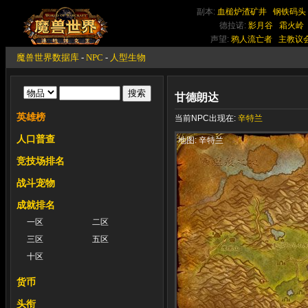
副本:
血槌炉渣矿井
钢铁码头
德拉诺:
影月谷
霜火岭
声望:
鸦人流亡者
主教议
魔兽世界数据库
-
NPC
-
人型生物
甘德朗达
英雄榜
当前NPC出现在:
辛特兰
人口普查
地图: 辛特兰
竞技场排名
战斗宠物
成就排名
一区
二区
三区
五区
十区
货币
头衔