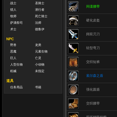
战士
圣骑士
间谍腰带
猎人
潜行者
牧师
死亡骑士
硬化皮盔
萨满祭司
法师
术士
德鲁伊
阔双刃刀
NPC
野兽
龙类
轻型弯刀
恶魔
元素生物
巨人
亡灵
交织短裤
人型生物
小动物
机械
未指定
索尔森之盾
道具
任务用品
书籍
强化圆盾
交织腰带