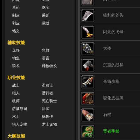
草药
珠宝
锋利的斧头
制皮
采矿
剥皮
裁缝
铭文
闪亮的飞镖
辅助技能
大棒
烹饪
急救
钓鱼
语言
沉重的战斧
骑术
种族特长
职业技能
长筒步枪
战士
圣骑士
猎人
潜行者
硬化皮披风
牧师
死亡骑士
萨满祭司
法师
石棍
术士
德鲁伊
猎人宠物
术士宠物
贤者手杖
天赋技能