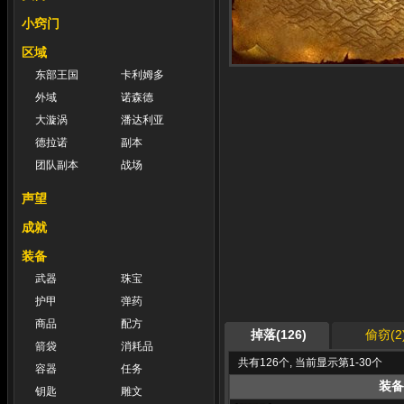
小窍门
区域
东部王国
卡利姆多
外域
诺森德
大漩涡
潘达利亚
德拉诺
副本
团队副本
战场
声望
成就
装备
武器
珠宝
护甲
弹药
商品
配方
掉落(126)
偷窃(2
箭袋
消耗品
共有126个, 当前显示第1-30个
容器
任务
装备
钥匙
雕文