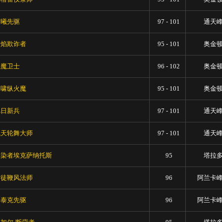
晨曦先驱
97 - 101
通天
烈焰欺诈者
95 - 101
奥金
恶魔卫士
96 - 102
奥金
尖啸纵火魔
95 - 101
奥金
旭日新兵
97 - 101
通天
飞天轮舞大师
97 - 101
通天
污染者埃克萨纳托斯
95
塔拉
信徒鞭风法师
96
阿兰卡
塞泰克先驱
96
阿兰卡