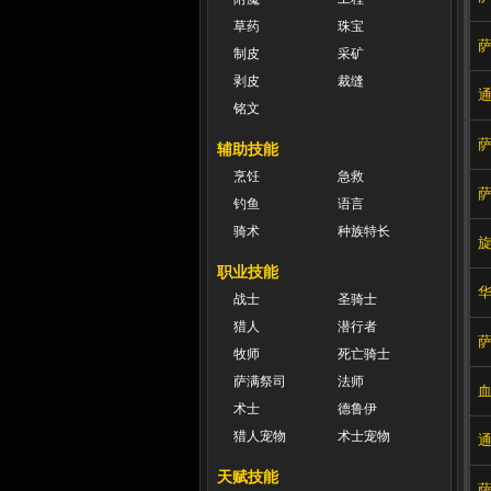
草药
珠宝
制皮
采矿
剥皮
裁缝
铭文
辅助技能
烹饪
急救
钓鱼
语言
骑术
种族特长
职业技能
战士
圣骑士
猎人
潜行者
牧师
死亡骑士
萨满祭司
法师
术士
德鲁伊
猎人宠物
术士宠物
天赋技能