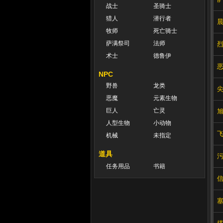
战士
圣骑士
猎人
潜行者
牧师
死亡骑士
萨满祭司
法师
术士
德鲁伊
NPC
野兽
龙类
恶魔
元素生物
巨人
亡灵
人型生物
小动物
机械
未指定
道具
任务用品
书籍