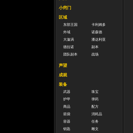
小窍门
区域
东部王国
卡利姆多
外域
诺森德
大漩涡
潘达利亚
德拉诺
副本
团队副本
战场
声望
成就
装备
武器
珠宝
护甲
弹药
商品
配方
箭袋
消耗品
容器
任务
钥匙
雕文