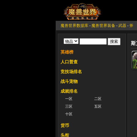
魔兽世界数据库
-
魔兽世界装备
-
武器
-
斧
斯
英雄榜
人口普查
竞技场排名
战斗宠物
成就排名
一区
二区
三区
五区
十区
货币
头衔