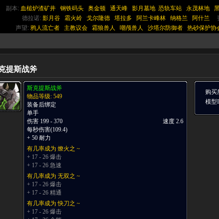
副本:
血槌炉渣矿井
钢铁码头
奥金顿
通天峰
影月墓地
恐轨车站
永茂林地
德拉诺:
影月谷
霜火岭
戈尔隆德
塔拉多
阿兰卡峰林
纳格兰
阿什兰
声望:
鸦人流亡者
主教议会
霜狼兽人
嘲颅兽人
沙塔尔防御者
热砂保护协
克提斯战斧
斯克提斯战斧
购买
物品等级: 549
模型ID
装备后绑定
单手
伤害 199 - 370
速度 2.6
每秒伤害(109.4)
+ 50 耐力
有几率成为 燎火之 ~
+ 17 - 26 爆击
+ 17 - 26 急速
有几率成为 无双之 ~
+ 17 - 26 爆击
+ 17 - 26 精通
有几率成为 快刀之 ~
+ 17 - 26 爆击