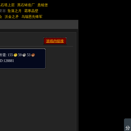
黑石塔上层
黑石铸造厂
悬槌堡
要塞:
坠落之月
霜寒晶壁
会
沃金之矛
乌瑞恩先锋军
游戏内链接
所需:
155
59
53
:128881