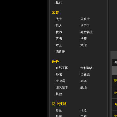
其它
套装
战士
圣骑士
猎人
潜行者
牧师
死亡騎士
萨满
法师
术士
武僧
德鲁伊
任务
共
东部王国
卡利姆多
外域
诺森德
大漩涡
副本
团队副本
战场
其他
商业技能
炼金
锻造
附魔
工程