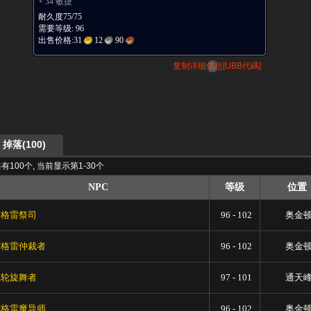
+ 34 敏捷
耐久度75/75
需要等级: 96
出售价格:
31
12
90
复制详细信息[UBB代碼]
掉落(100)
有100个, 当前显示第1-30个
NPC
等级
位置
萨格雷祭司
96 - 102
奥金
萨格雷仲裁者
96 - 102
奥金
飞轮旋舞者
97 - 101
通天
萨格雷魔导师
96 - 102
奥金