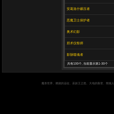
安葛洛什碾压者
恶魔卫士保护者
奥术幻影
邪术仪祭师
影脉噬魂者
共有100个, 当前显示第1-30个
魔兽世界、燃烧的远征、巫妖王之怒、大地的裂变、熊猫