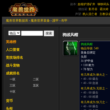
副本:
血槌炉渣矿井
钢铁码头
德拉诺:
影月谷
霜火岭
声望:
鸦人流亡者
主教议
魔兽世界数据库
-
魔兽世界装备
-
護甲
-
布甲
鸦绒风帽
英雄榜
鸦绒风帽
物品等级: 549
人口普查
装备后绑定
头部
竞技场排名
31 护甲值
+ 118 耐力
战斗宠物
+ 78 智力
成就排名
有几率成为 燎火之 ~
+ 40 - 60 爆击
一区
二区
+ 40 - 60 急速
三区
五区
有几率成为 无双之 ~
十区
+ 40 - 60 爆击
+ 40 - 60 精通
货币
有几率成为 快刀之 ~
+ 40 - 60 爆击
头衔