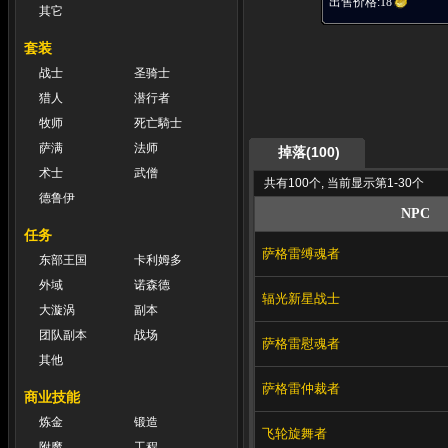
出售价格:
18
其它
套装
战士
圣骑士
猎人
潜行者
牧师
死亡騎士
萨满
法师
掉落(100)
术士
武僧
共有100个, 当前显示第1-30个
德鲁伊
NPC
任务
萨格雷缚魂者
东部王国
卡利姆多
外域
诺森德
辐光新星战士
大漩涡
副本
团队副本
战场
萨格雷慰魂者
其他
萨格雷仲裁者
商业技能
炼金
锻造
飞轮旋舞者
附魔
工程