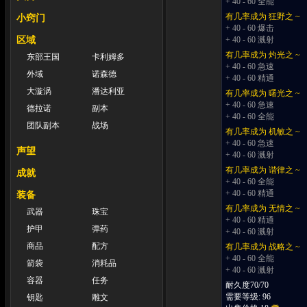
+ 40 - 60 全能
有几率成为 狂野之 ~
小窍门
+ 40 - 60 爆击
区域
+ 40 - 60 溅射
有几率成为 灼光之 ~
东部王国
卡利姆多
+ 40 - 60 急速
外域
诺森德
+ 40 - 60 精通
大漩涡
潘达利亚
有几率成为 曙光之 ~
+ 40 - 60 急速
德拉诺
副本
+ 40 - 60 全能
团队副本
战场
有几率成为 机敏之 ~
+ 40 - 60 急速
声望
+ 40 - 60 溅射
有几率成为 谐律之 ~
成就
+ 40 - 60 全能
+ 40 - 60 精通
装备
有几率成为 无情之 ~
武器
珠宝
+ 40 - 60 精通
护甲
弹药
+ 40 - 60 溅射
商品
配方
有几率成为 战略之 ~
+ 40 - 60 全能
箭袋
消耗品
+ 40 - 60 溅射
容器
任务
耐久度70/70
需要等级: 96
钥匙
雕文