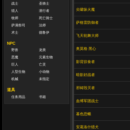
战士
圣骑士
尖啸纵火魔
猎人
潜行者
牧师
死亡骑士
萨格雷防御者
萨满祭司
法师
术士
德鲁伊
飞天轮舞大师
NPC
奥莫格·黑心
野兽
龙类
恶魔
元素生物
影背掠食者
巨人
亡灵
人型生物
小动物
暗影好战者
机械
未指定
邪铸毁灭者
道具
任务用品
书籍
血缚军团战士
暮色恐蛾
安葛洛什猎犬