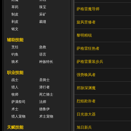
草药
珠宝
萨格雷魔导师
制皮
采矿
剥皮
裁缝
旋风苦修者
铭文
黎明精锐
辅助技能
烹饪
急救
萨格雷狂热者
钓鱼
语言
萨格雷重装步兵
骑术
种族特长
职业技能
强势唤风者
战士
圣骑士
猎人
潜行者
邪脉深渊魔
牧师
死亡骑士
烈焰欺诈者
萨满祭司
法师
术士
德鲁伊
日光放大器
猎人宠物
术士宠物
天赋技能
旭日新兵