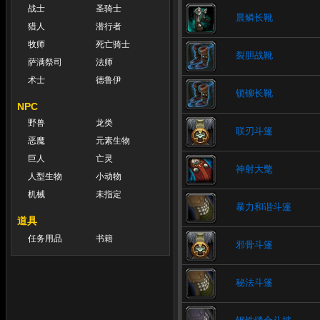
战士
圣骑士
晨鳞长靴
猎人
潜行者
牧师
死亡骑士
裂胆战靴
萨满祭司
法师
术士
德鲁伊
锁铆长靴
NPC
野兽
龙类
联刃斗篷
恶魔
元素生物
巨人
亡灵
神射大氅
人型生物
小动物
机械
未指定
暴力和谐斗篷
道具
任务用品
书籍
邪骨斗篷
秘法斗篷