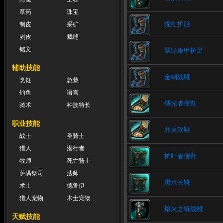
草药
珠宝
猩红护胫
制皮
采矿
剥皮
裁缝
铭文
翠绿板甲护足
辅助技能
金钢战靴
烹饪
急救
钓鱼
语言
缚光者便鞋
骑术
种族特长
职业技能
邪火软鞋
战士
圣骑士
猎人
潜行者
护叶者便鞋
牧师
死亡骑士
萨满祭司
法师
黑水长靴
术士
德鲁伊
猎人宠物
术士宠物
熔火之链战靴
天赋技能