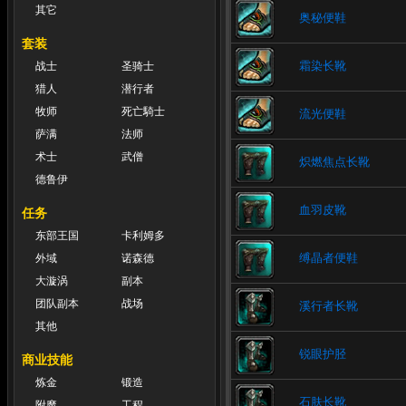
其它
奥秘便鞋
套装
霜染长靴
战士
圣骑士
猎人
潜行者
牧师
死亡騎士
流光便鞋
萨满
法师
术士
武僧
炽燃焦点长靴
德鲁伊
血羽皮靴
任务
东部王国
卡利姆多
缚晶者便鞋
外域
诺森德
大漩涡
副本
团队副本
战场
溪行者长靴
其他
锐眼护胫
商业技能
炼金
锻造
石肤长靴
附魔
工程