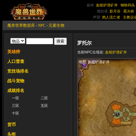
副本:
血槌炉渣矿井
钢铁码头
德拉诺:
影月谷
霜火岭
声望:
鸦人流亡者
主教议
魔兽世界数据库
-
NPC
-
元素生物
罗托尔
英雄榜
当前NPC出现在:
血槌炉渣矿井
人口普查
地图: 血槌炉渣矿井
竞技场排名
战斗宠物
成就排名
一区
二区
三区
五区
十区
货币
头衔