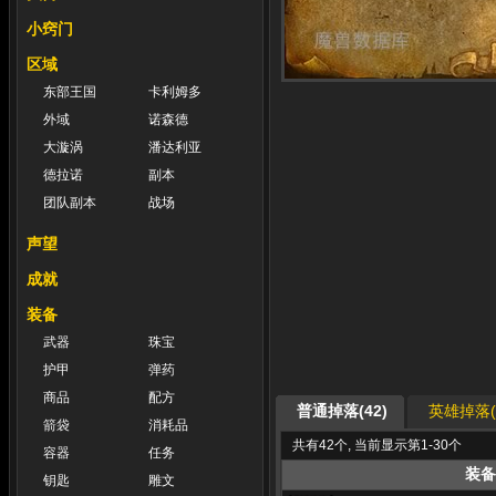
小窍门
区域
东部王国
卡利姆多
外域
诺森德
大漩涡
潘达利亚
德拉诺
副本
团队副本
战场
声望
成就
装备
武器
珠宝
护甲
弹药
商品
配方
普通掉落(42)
英雄掉落(4
箭袋
消耗品
共有42个, 当前显示第1-30个
容器
任务
装备
钥匙
雕文