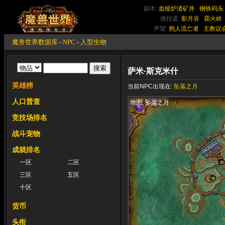
副本:
血槌炉渣矿井
钢铁码头
德拉诺:
影月谷
霜火岭
声望:
鸦人流亡者
主教议
魔兽世界数据库
-
NPC
-
人型生物
萨米·斯克米什
英雄榜
当前NPC出现在:
坠落之月
人口普查
地图: 坠落之月
竞技场排名
战斗宠物
成就排名
一区
二区
三区
五区
十区
货币
头衔