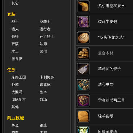
其它
戈尔隆德矿泉水
套装
裂蹄牛皮包
战士
圣骑士
猎人
潜行者
牧师
死亡騎士
“双头飞龙之爪”
萨满
法师
术士
武僧
复合木材
德鲁伊
草药师的铲子
任务
东部王国
卡利姆多
清心书卷
外域
诺森德
大漩涡
副本
团队副本
战场
学者的书写工具
其他
轻羊皮纸
商业技能
炼金
锻造
附魔羊皮纸
附魔
工程