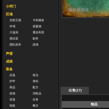
小窍门
区域
东部王国
卡利姆多
外域
诺森德
大漩涡
潘达利亚
德拉诺
副本
团队副本
战场
声望
成就
装备
武器
珠宝
护甲
弹药
商品
配方
出售(17)
箭袋
消耗品
容器
任务
物品
钥匙
雕文