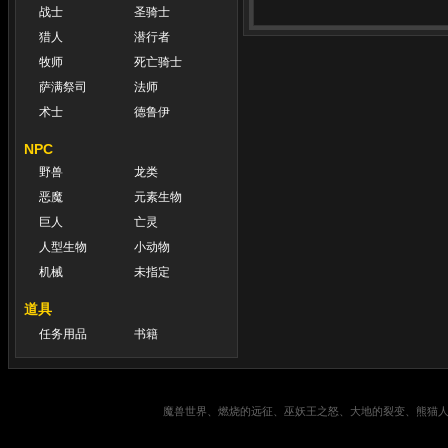
战士
圣骑士
猎人
潜行者
牧师
死亡骑士
萨满祭司
法师
术士
德鲁伊
NPC
野兽
龙类
恶魔
元素生物
巨人
亡灵
人型生物
小动物
机械
未指定
道具
任务用品
书籍
魔兽世界、燃烧的远征、巫妖王之怒、大地的裂变、熊猫