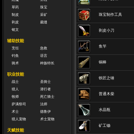
草药
珠宝
珠宝制作工具
制皮
采矿
剥皮
裁缝
铭文
剥皮小刀
辅助技能
鱼竿
烹饪
急救
钓鱼
语言
铜棒
骑术
种族特长
职业技能
铁匠之锤
战士
圣骑士
猎人
潜行者
普通木柴
牧师
死亡骑士
萨满祭司
法师
水晶瓶
术士
德鲁伊
猎人宠物
术士宠物
矿工锄
天赋技能