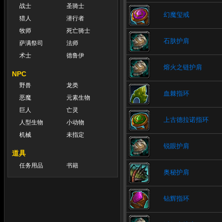
战士
圣骑士
幻魔玺戒
猎人
潜行者
牧师
死亡骑士
石肤护肩
萨满祭司
法师
术士
德鲁伊
熔火之链护肩
NPC
野兽
龙类
血棘指环
恶魔
元素生物
巨人
亡灵
上古德拉诺指环
人型生物
小动物
机械
未指定
锐眼护肩
道具
任务用品
书籍
奥秘护肩
钻辉指环