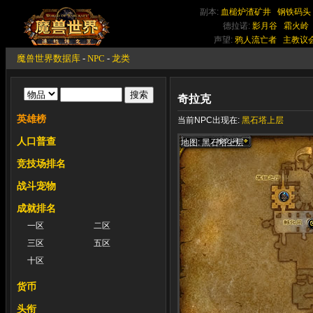
副本:
血槌炉渣矿井
钢铁码头
德拉诺:
影月谷
霜火岭
声望:
鸦人流亡者
主教议
魔兽世界数据库
-
NPC
-
龙类
奇拉克
英雄榜
当前NPC出现在:
黑石塔上层
人口普查
地图: 黑石塔上层
竞技场排名
战斗宠物
成就排名
一区
二区
三区
五区
十区
货币
头衔