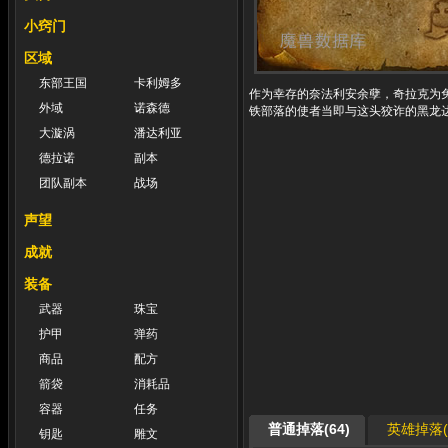
小窍门
区域
东部王国
卡利姆多
作为幸存的奈法利安余孽，奇拉克为
外域
诺森德
铁部落的使者当即与这头狡诈的黑龙
大漩涡
潘达利亚
德拉诺
副本
团队副本
战场
声望
成就
装备
武器
珠宝
护甲
弹药
商品
配方
箭袋
消耗品
容器
任务
普通掉落(64)
英雄掉落(5
钥匙
雕文