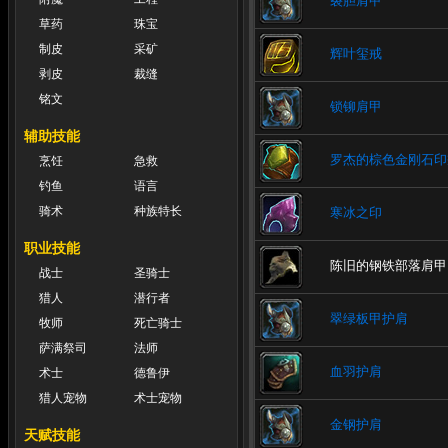
裂胆肩甲
草药
珠宝
制皮
采矿
辉叶玺戒
剥皮
裁缝
铭文
锁铆肩甲
辅助技能
罗杰的棕色金刚石印
烹饪
急救
钓鱼
语言
骑术
种族特长
寒冰之印
职业技能
陈旧的钢铁部落肩甲
战士
圣骑士
猎人
潜行者
翠绿板甲护肩
牧师
死亡骑士
萨满祭司
法师
血羽护肩
术士
德鲁伊
猎人宠物
术士宠物
金钢护肩
天赋技能