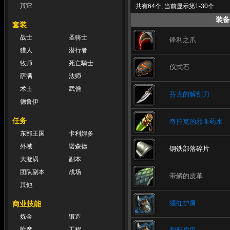
其它
共有64个, 当前显示第1-30个
装备
套装
战士
圣骑士
锋利之爪
猎人
潜行者
牧师
死亡騎士
仪式石
萨满
法师
术士
武僧
芬克的解剖刀
德鲁伊
任务
奇拉克的邪血药水
东部王国
卡利姆多
外域
诺森德
钢铁部落碎片
大漩涡
副本
团队副本
战场
带鳞的皮革
其他
猩红护肩
商业技能
炼金
锻造
附魔
工程