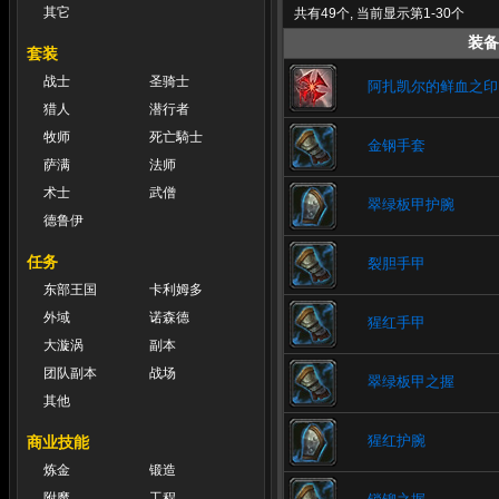
其它
共有49个, 当前显示第1-30个
装备
套装
战士
圣骑士
阿扎凯尔的鲜血之印
猎人
潜行者
牧师
死亡騎士
金钢手套
萨满
法师
术士
武僧
翠绿板甲护腕
德鲁伊
任务
裂胆手甲
东部王国
卡利姆多
外域
诺森德
猩红手甲
大漩涡
副本
团队副本
战场
翠绿板甲之握
其他
猩红护腕
商业技能
炼金
锻造
附魔
工程