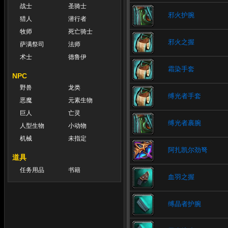
战士
圣骑士
邪火护腕
猎人
潜行者
牧师
死亡骑士
邪火之握
萨满祭司
法师
术士
德鲁伊
霜染手套
NPC
野兽
龙类
缚光者手套
恶魔
元素生物
巨人
亡灵
缚光者裹腕
人型生物
小动物
机械
未指定
阿扎凯尔劲弩
道具
任务用品
书籍
血羽之握
缚晶者护腕