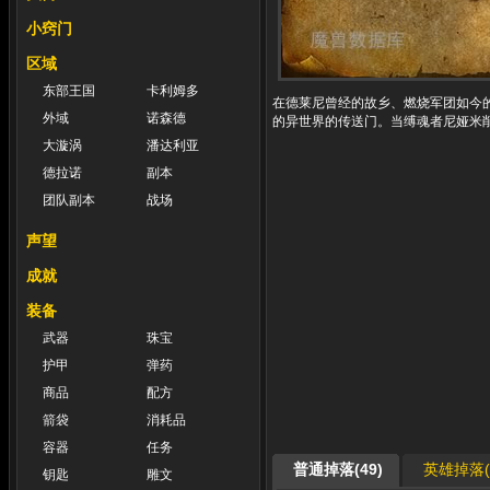
小窍门
区域
东部王国
卡利姆多
在德莱尼曾经的故乡、燃烧军团如今
外域
诺森德
的异世界的传送门。当缚魂者尼娅米
大漩涡
潘达利亚
德拉诺
副本
团队副本
战场
声望
成就
装备
武器
珠宝
护甲
弹药
商品
配方
箭袋
消耗品
容器
任务
普通掉落(49)
英雄掉落(4
钥匙
雕文