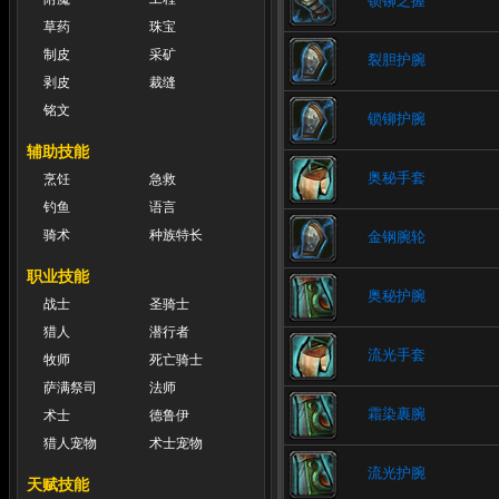
锁铆之握
草药
珠宝
制皮
采矿
裂胆护腕
剥皮
裁缝
铭文
锁铆护腕
辅助技能
奥秘手套
烹饪
急救
钓鱼
语言
骑术
种族特长
金钢腕轮
职业技能
奥秘护腕
战士
圣骑士
猎人
潜行者
流光手套
牧师
死亡骑士
萨满祭司
法师
霜染裹腕
术士
德鲁伊
猎人宠物
术士宠物
流光护腕
天赋技能