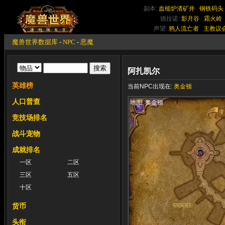
副本:
血槌炉渣矿井
钢铁码头
德拉诺:
影月谷
霜火岭
声望:
鸦人流亡者
主教议
魔兽世界数据库
-
NPC
-
恶魔
阿扎凯尔
英雄榜
当前NPC出现在:
奥金顿
人口普查
地图: 奥金顿
竞技场排名
战斗宠物
成就排名
一区
二区
三区
五区
十区
货币
头衔