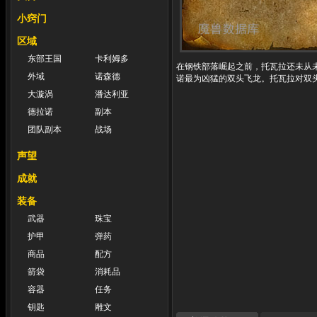
小窍门
区域
东部王国
卡利姆多
在钢铁部落崛起之前，托瓦拉还未从
外域
诺森德
诺最为凶猛的双头飞龙。托瓦拉对双
大漩涡
潘达利亚
德拉诺
副本
团队副本
战场
声望
成就
装备
武器
珠宝
护甲
弹药
商品
配方
箭袋
消耗品
容器
任务
钥匙
雕文