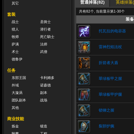
普通掉落(82)
英雄掉落(7
其它
共有82个, 当前显示第1-30个
套装
装备
战士
圣骑士
猎人
潜行者
托瓦拉的电容器
牧师
死亡騎士
萨满
法师
雷神烈焰法杖
术士
武僧
德鲁伊
折箭者大盾
任务
东部王国
卡利姆多
翠绿板甲之握
外域
诺森德
大漩涡
副本
翠绿板甲护腿
团队副本
战场
其他
锁铆之握
商业技能
裂胆护腕
炼金
锻造
附魔
工程