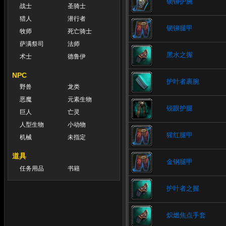
锁铆护腕
战士
圣骑士
猎人
潜行者
锁铆腿甲
牧师
死亡骑士
萨满祭司
法师
黑水之握
术士
德鲁伊
NPC
护叶者裹腕
野兽
龙类
恶魔
元素生物
锐眼护腿
巨人
亡灵
人型生物
小动物
猩红腿甲
机械
未指定
道具
金钢腿甲
任务用品
书籍
护叶者之握
炽燃焦点手套