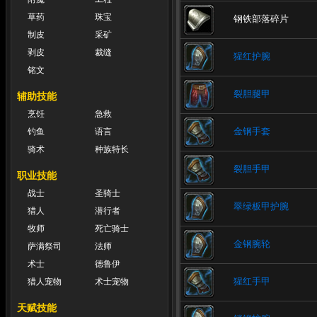
草药
珠宝
钢铁部落碎片
制皮
采矿
剥皮
裁缝
猩红护腕
铭文
裂胆腿甲
辅助技能
烹饪
急救
金钢手套
钓鱼
语言
骑术
种族特长
裂胆手甲
职业技能
战士
圣骑士
翠绿板甲护腕
猎人
潜行者
牧师
死亡骑士
金钢腕轮
萨满祭司
法师
术士
德鲁伊
猩红手甲
猎人宠物
术士宠物
天赋技能