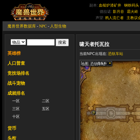
副本:
血槌炉渣矿井
钢铁码头
德拉诺:
影月谷
霜火岭
声望:
鸦人流亡者
主教议
魔兽世界数据库
-
NPC
-
人型生物
啸天者托瓦拉
英雄榜
当前NPC出现在:
恐轨车站
人口普查
地图: 恐轨车站
竞技场排名
战斗宠物
成就排名
一区
二区
三区
五区
十区
货币
头衔