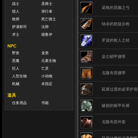
战士
圣骑士
诺格的屈服之弓
猎人
潜行者
牧师
死亡骑士
纳卓的犹疑步枪
萨满祭司
法师
术士
德鲁伊
罗波的牧人之杖
NPC
野兽
龙类
染尘锁甲腰带
恶魔
元素生物
巨人
亡灵
戈隆布质腰带
人型生物
小动物
机械
未指定
延展过度的皮革护肩
道具
任务用品
书籍
破损的板甲长裤
戈隆布质外套