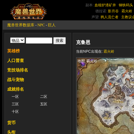
副本:
血槌炉渣矿井
钢铁码头
德拉诺:
影月谷
霜火岭
声望:
鸦人流亡者
主教议
魔兽世界数据库
-
NPC
-
巨人
克鲁恩
英雄榜
当前NPC出现在:
霜火岭
人口普查
地图: 霜火岭
竞技场排名
战斗宠物
成就排名
一区
二区
三区
五区
十区
货币
头衔