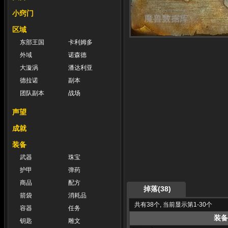
小窍门
区域
东部王国
卡利姆多
外域
诺森德
大漩涡
潘达利亚
德拉诺
副本
团队副本
战场
声望
成就
装备
武器
珠宝
护甲
弹药
商品
配方
掉落(38)
箭袋
消耗品
共有38个, 当前显示第1-30个
容器
任务
装备
钥匙
雕文