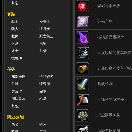
其它
炽燃元素碎块
套装
荧光心珠
战士
圣骑士
猎人
潜行者
牧师
死亡騎士
枯竭的元素碎片
萨满
法师
术士
武僧
延展过度的皮革腰带
德鲁伊
延展过度的皮革护腕
任务
东部王国
卡利姆多
脆硬长剑
外域
诺森德
大漩涡
副本
团队副本
战场
不锋利的伐木斧
其他
染尘锁甲护胸
商业技能
炼金
锻造
戈隆布质护肩
附魔
工程