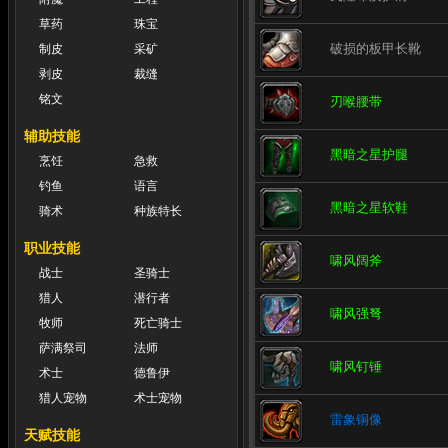
草药
珠宝
破损的板甲长靴
制皮
采矿
剥皮
裁缝
铭文
刃喉腰带
辅助技能
黑暗之星护腿
烹饪
急救
钓鱼
语言
黑暗之星软鞋
骑术
种族特长
职业技能
啸风阔斧
战士
圣骑士
猎人
潜行者
啸风强弩
牧师
死亡骑士
萨满祭司
法师
啸风钉锤
术士
德鲁伊
猎人宠物
术士宠物
雷象铜像
天赋技能