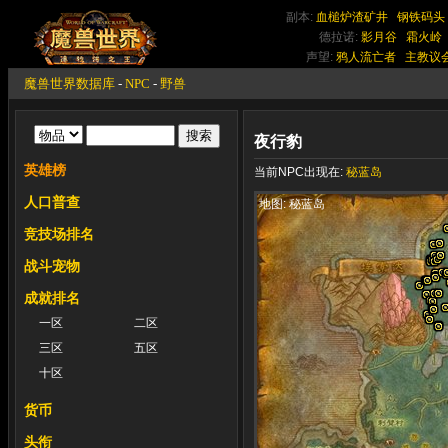
副本:
血槌炉渣矿井
钢铁码头
德拉诺:
影月谷
霜火岭
声望:
鸦人流亡者
主教议
魔兽世界数据库
-
NPC
-
野兽
夜行豹
英雄榜
当前NPC出现在:
秘蓝岛
人口普查
地图: 秘蓝岛
竞技场排名
战斗宠物
成就排名
一区
二区
三区
五区
十区
货币
头衔