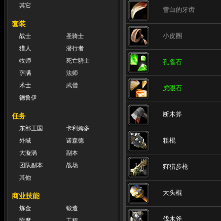
其它
雪白的牙齿
套装
小皮圈
战士
圣骑士
猎人
潜行者
牧师
死亡騎士
孔雀石
萨满
法师
术士
武僧
虎眼石
德鲁伊
断木斧
任务
东部王国
卡利姆多
粗棍
外域
诺森德
大漩涡
副本
团队副本
战场
狩猎步枪
其他
大头棍
商业技能
炼金
锻造
伐木斧
附魔
工程