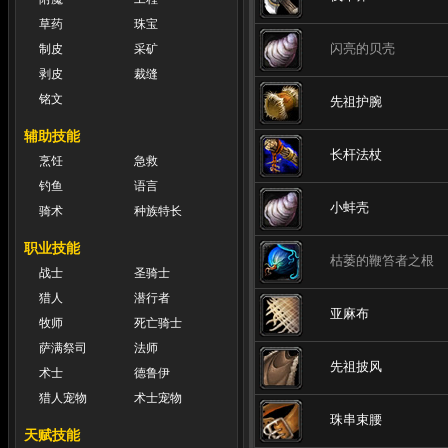
草药
珠宝
闪亮的贝壳
制皮
采矿
剥皮
裁缝
铭文
先祖护腕
辅助技能
长杆法杖
烹饪
急救
钓鱼
语言
小蚌壳
骑术
种族特长
职业技能
枯萎的鞭笞者之根
战士
圣骑士
猎人
潜行者
亚麻布
牧师
死亡骑士
萨满祭司
法师
先祖披风
术士
德鲁伊
猎人宠物
术士宠物
珠串束腰
天赋技能