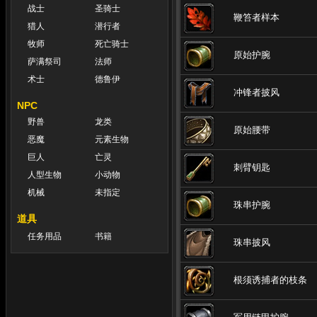
战士
圣骑士
鞭笞者样本
猎人
潜行者
牧师
死亡骑士
原始护腕
萨满祭司
法师
术士
德鲁伊
冲锋者披风
NPC
野兽
龙类
原始腰带
恶魔
元素生物
巨人
亡灵
刺臂钥匙
人型生物
小动物
机械
未指定
珠串护腕
道具
任务用品
书籍
珠串披风
根须诱捕者的枝条