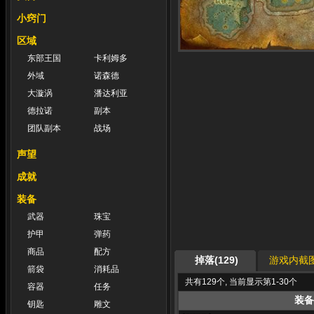
小窍门
区域
东部王国
卡利姆多
外域
诺森德
大漩涡
潘达利亚
德拉诺
副本
团队副本
战场
声望
成就
装备
武器
珠宝
护甲
弹药
商品
配方
掉落(129)
游戏内截图
箭袋
消耗品
共有129个, 当前显示第1-30个
容器
任务
装备
钥匙
雕文