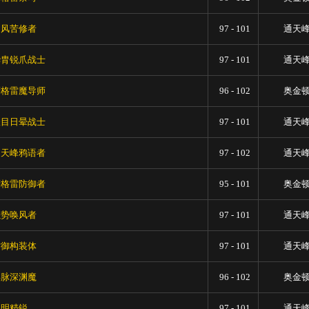
旋风苦修者
97 - 101
通天
华胄锐爪战士
97 - 101
通天
萨格雷魔导师
96 - 102
奥金
耀目日晕战士
97 - 101
通天
通天峰鸦语者
97 - 102
通天
萨格雷防御者
95 - 101
奥金
强势唤风者
97 - 101
通天
防御构装体
97 - 101
通天
邪脉深渊魔
96 - 102
奥金
黎明精锐
97 - 101
通天