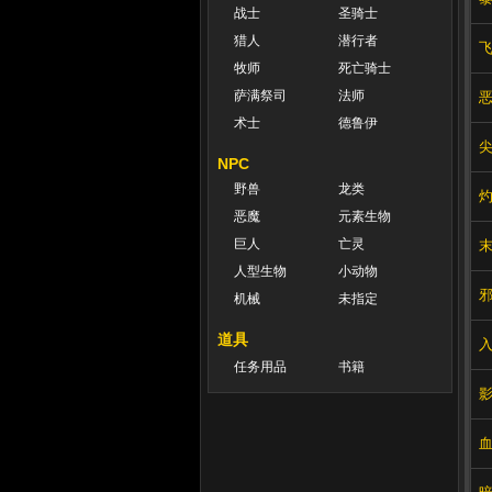
战士
圣骑士
猎人
潜行者
牧师
死亡骑士
萨满祭司
法师
术士
德鲁伊
NPC
野兽
龙类
恶魔
元素生物
巨人
亡灵
人型生物
小动物
机械
未指定
道具
任务用品
书籍