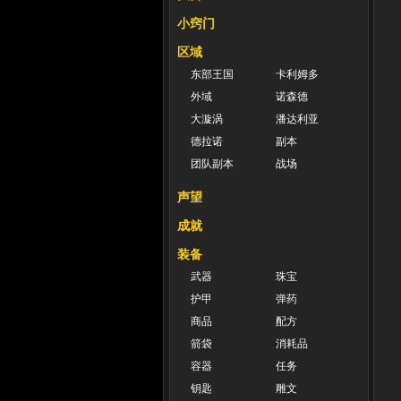
小窍门
区域
东部王国
卡利姆多
外域
诺森德
大漩涡
潘达利亚
德拉诺
副本
团队副本
战场
声望
成就
装备
武器
珠宝
护甲
弹药
商品
配方
箭袋
消耗品
容器
任务
钥匙
雕文