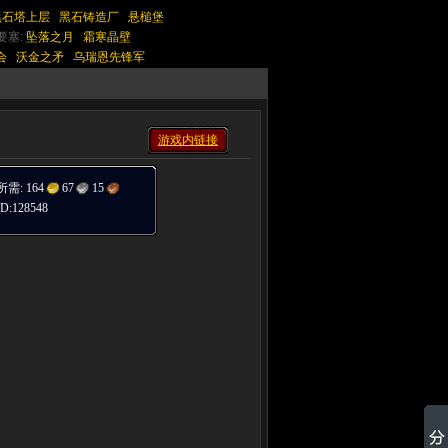
黑石塔上层
黑石铸造厂
悬槌堡
要塞:
坠落之月
霜寒晶壁
会
沃金之矛
乌瑞恩先锋军
游戏内链接
所需:
164
67
15
:128548