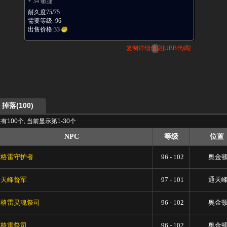
+ 34 敏捷
耐久度75/75
需要等级: 96
出售价格:
33
复制详细信息[UBB代碼]
掉落(100)
有100个, 当前显示第1-30个
NPC
等级
位置
萨格雷守护者
96 - 102
奥金
通天峰督军
97 - 101
通天
萨格雷灵魂祭司
96 - 102
奥金
萨格雷祭司
96 - 102
奥金