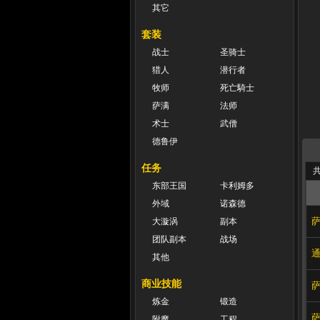
其它
套装
战士
圣骑士
猎人
潜行者
牧师
死亡騎士
萨满
法师
术士
武僧
德鲁伊
任务
共
东部王国
卡利姆多
外域
诺森德
大漩涡
副本
团队副本
战场
其他
商业技能
炼金
锻造
附魔
工程