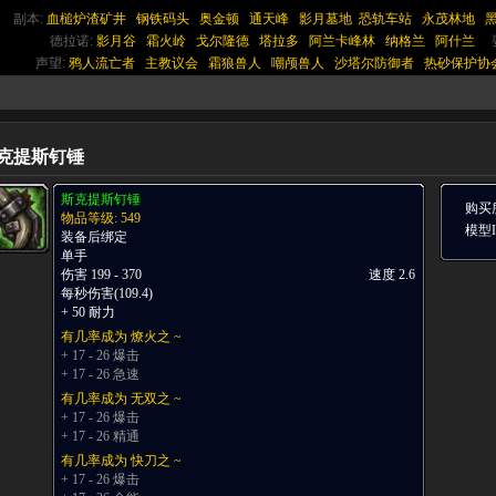
副本:
血槌炉渣矿井
钢铁码头
奥金顿
通天峰
影月墓地
恐轨车站
永茂林地
德拉诺:
影月谷
霜火岭
戈尔隆德
塔拉多
阿兰卡峰林
纳格兰
阿什兰
声望:
鸦人流亡者
主教议会
霜狼兽人
嘲颅兽人
沙塔尔防御者
热砂保护协
克提斯钉锤
斯克提斯钉锤
购买
物品等级: 549
模型ID
装备后绑定
单手
伤害 199 - 370
速度 2.6
每秒伤害(109.4)
+ 50 耐力
有几率成为 燎火之 ~
+ 17 - 26 爆击
+ 17 - 26 急速
有几率成为 无双之 ~
+ 17 - 26 爆击
+ 17 - 26 精通
有几率成为 快刀之 ~
+ 17 - 26 爆击