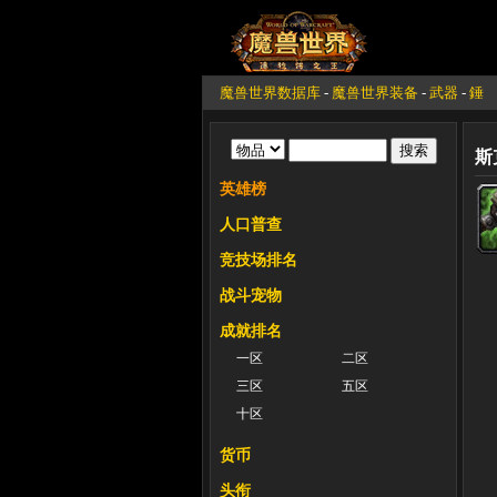
魔兽世界数据库
-
魔兽世界装备
-
武器
-
錘
斯
英雄榜
人口普查
竞技场排名
战斗宠物
成就排名
一区
二区
三区
五区
十区
货币
头衔