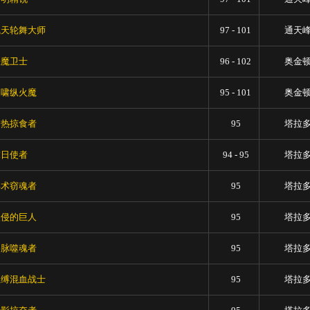
飞天轮舞大师
97 - 101
通天
恶魔卫士
96 - 102
奥金
尖啸纵火魔
95 - 101
奥金
灼热掠食者
95
塔拉
末日使者
94 - 95
塔拉
邪术窃魂者
95
塔拉
入侵的巨人
95
塔拉
影脉噬魂者
95
塔拉
血缚混血战士
95
塔拉