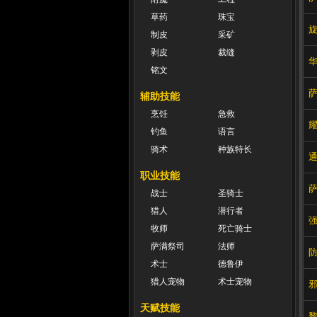
草药
珠宝
制皮
采矿
剥皮
裁缝
铭文
辅助技能
烹饪
急救
钓鱼
语言
骑术
种族特长
职业技能
战士
圣骑士
猎人
潜行者
牧师
死亡骑士
萨满祭司
法师
术士
德鲁伊
猎人宠物
术士宠物
天赋技能