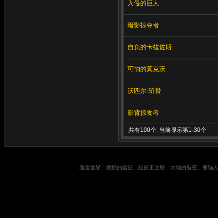
入侵的巨人
暗影掠夺者
自负的卡拉佐斯
可怕的莫克沃
沃匹尔·斩骨
影背掠食者
共有100个, 当前显示第1-30个
魔兽世界、燃烧的远征、巫妖王之怒、大地的裂变、熊猫