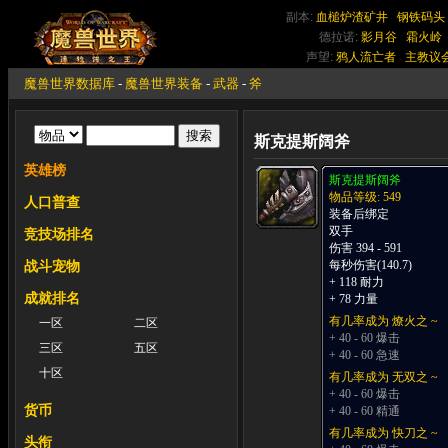
副本:
血槌炉渣矿井
钢铁码头
德拉诺:
影月谷
霜火岭
声望:
鸦人流亡者
主教议
魔兽世界数据库
-
魔兽世界装备
-
武器
-
斧
斯克提斯阔斧
英雄榜
斯克提斯阔斧
物品等级: 549
人口普查
装备后绑定
双手
竞技场排名
伤害 394 - 591
每秒伤害(140.7)
战斗宠物
+ 118 耐力
成就排名
+ 78 力量
有几率成为 燎火之 ~
一区
二区
+ 40 - 60 爆击
三区
五区
+ 40 - 60 急速
十区
有几率成为 无双之 ~
+ 40 - 60 爆击
货币
+ 40 - 60 精通
有几率成为 快刀之 ~
头衔