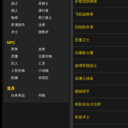
萨格雷防御者
战士
圣骑士
猎人
潜行者
飞轮旋舞者
牧师
死亡骑士
萨满祭司
法师
烈焰欺诈者
术士
德鲁伊
恶魔卫士
NPC
野兽
龙类
尖啸纵火魔
恶魔
元素生物
巨人
亡灵
血缚军团战士
人型生物
小动物
机械
未指定
深渊入侵者
道具
燃烧猎手
任务用品
书籍
暗影议会火法师
影脉术士