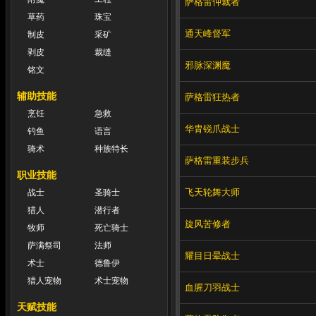
萨格雷仲裁者
草药
珠宝
通天峰督军
制皮
采矿
剥皮
裁缝
邪脉深渊魔
铭文
辅助技能
萨格雷狂热者
烹饪
急救
华胄锐爪战士
钓鱼
语言
骑术
种族特长
萨格雷重装步兵
职业技能
飞天轮舞大师
战士
圣骑士
猎人
潜行者
旋风苦修者
牧师
死亡骑士
萨满祭司
法师
耀目日晕战士
术士
德鲁伊
猎人宠物
术士宠物
血腥刀羽战士
天赋技能