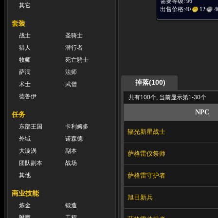
需要等级: 96
其它
出售价格:
40
12
4
套装
战士
圣骑士
猎人
潜行者
牧师
死亡騎士
萨满
法师
掉落(100)
术士
武僧
德鲁伊
共有100个, 当前显示第1-30个
NPC
任务
东部王国
卡利姆多
辐光新星战士
外域
诺森德
大漩涡
副本
萨格雷仪祭师
团队副本
战场
萨格雷守护者
其他
商业技能
旭日新兵
炼金
锻造
附魔
工程