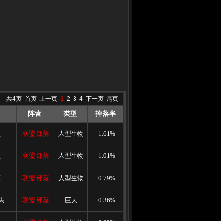
共4页
首页
上一页
1
2
3
4
下一页
尾页
阵营
类型
掉落率
顿
联盟
部落
人型生物
1.61%
顿
联盟
部落
人型生物
1.01%
顿
联盟
部落
人型生物
0.79%
头
联盟
部落
巨人
0.36%