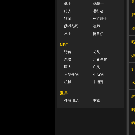
战士
圣骑士
猎人
潜行者
牧师
死亡骑士
萨满祭司
法师
术士
德鲁伊
NPC
野兽
龙类
恶魔
元素生物
巨人
亡灵
人型生物
小动物
机械
未指定
道具
任务用品
书籍