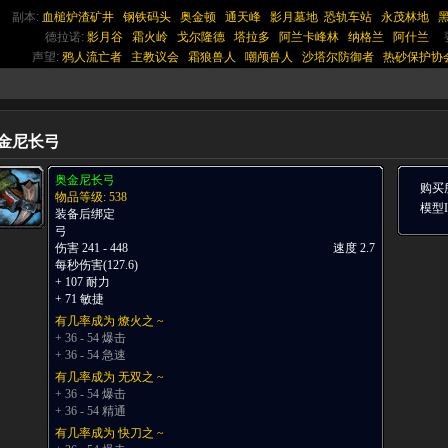
副本:
血槌炉渣矿井
钢铁码头
奥金顿
通天峰
影月墓地
恐轨车站
永茂林地
德拉诺:
影月谷
霜火岭
戈尔隆德
塔拉多
阿兰卡峰林
纳格兰
阿什兰
声望:
鸦人流亡者
主教议会
霜狼兽人
嘲颅兽人
沙塔尔防御者
热砂保护协
金尼长弓
奥金尼长弓
购买
物品等级: 538
模型ID
装备后绑定
弓
伤害 241 - 448
速度 2.7
每秒伤害(127.6)
+ 107 耐力
+ 71 敏捷
有几率成为 燎火之 ~
+ 36 - 54 爆击
+ 36 - 54 急速
有几率成为 无双之 ~
+ 36 - 54 爆击
+ 36 - 54 精通
有几率成为 快刀之 ~