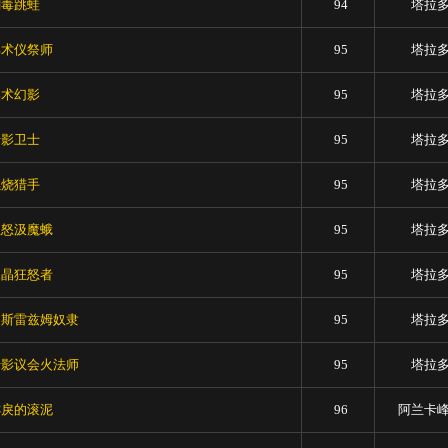
剧毒跳蛙
94
塔拉
邪术仪祭师
95
塔拉
奥术幻影
95
塔拉
暗影卫士
95
塔拉
燃烧猎手
95
塔拉
狂怒汲魔蛾
95
塔拉
水晶狂怒者
95
塔拉
纳斯雷兹姆奴隶
95
塔拉
暗影议会火法师
95
塔拉
乖戾的滚泥
96
阿兰卡