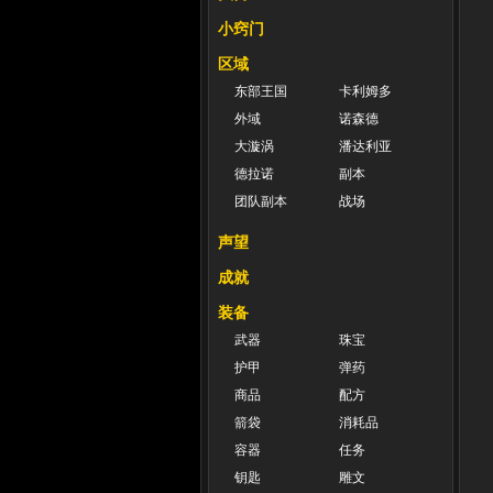
小窍门
区域
东部王国
卡利姆多
外域
诺森德
大漩涡
潘达利亚
德拉诺
副本
团队副本
战场
声望
成就
装备
武器
珠宝
护甲
弹药
商品
配方
箭袋
消耗品
容器
任务
钥匙
雕文