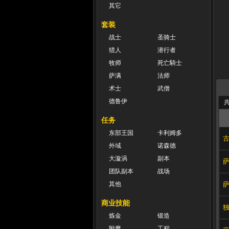
其它
套装
战士
圣骑士
猎人
潜行者
牧师
死亡騎士
萨满
法师
术士
武僧
德鲁伊
共
任务
东部王国
卡利姆多
外域
诺森德
大漩涡
副本
团队副本
战场
其他
商业技能
炼金
锻造
附魔
工程